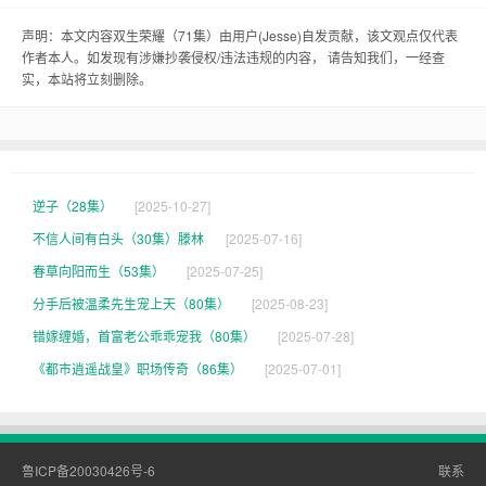
来，就立志要在村里出一番业，让咱们村子里的人
都能过上好日子。
声明：本文内容双生荣耀（71集）由用户(
Jesse
)自发贡献，该文观点仅代表
作者本人。如发现有涉嫌抄袭侵权/违法违规的内容， 请告知我们，一经查
实，本站将立刻删除。
这不，双生荣耀就应运而生了。大壮和小芳联手，
开了个农场，种地啊，养殖啊，那是一应俱全。你
说这俩人，那可真是聪明，知道咱们村子里的人缺
啥，就专门种那些啥也不缺的。大壮地里那些粗
逆子（28集）
[2025-10-27]
活，那叫一个卖力，他那汗珠子掉地上都能摔八
不信人间有白头（30集）滕林
[2025-07-16]
瓣。小芳呢，那可就是个小机灵鬼，专门打理那些
春草向阳而生（53集）
[2025-07-25]
细活，那叫一个细心。
分手后被温柔先生宠上天（80集）
[2025-08-23]
错嫁缠婚，首富老公乖乖宠我（80集）
[2025-07-28]
这双生荣耀，那生意是越来越红火。大伙儿都抢着
《都市逍遥战皇》职场传奇（86集）
[2025-07-01]
买他们家的农产品，那可是供不应求啊。大壮和小
芳那也是越越有劲，那叫一个乐呵呵的。大伙儿都
说，这俩人就是村里的骄傲，是咱村子的双生荣
鲁ICP备20030426号-6
联系