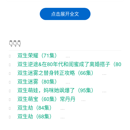
说起这双生荣耀，那可是咱们村子里最近的热门。
点击展开全文
要说这双生荣耀，那可不只是个名字，它就像是一
块磁铁，把村里的大伙儿都给吸引了过来。
这双生荣耀啊，其实就是两个小年轻，一个叫大
👇👇👇
壮，一个叫小芳。这两个人，那可真是天生一对，
双生荣耀（71集）
...
地设一双。大壮长得五大三粗的，那身材，那肌，
双生逆途&在80年代和闺蜜成了离婚搭子（80
简直跟个铁塔似的。小芳呢，那可就是个水灵灵的
双生迷雾之替身转正攻略（66集）
...
集）付予
...
小姑娘，长得那叫一个俊俏，那皮肤，那眼睛，那
双生迷雾（80集）
...
简直能个人。
双生萌娃，妈咪她飒爆了（95集）
...
双生萌宝（60集）常丹丹
...
这俩人从小就一起长大，那感情，那可真是铁哥们
双生劫（84集）
...
儿，铁姐妹儿。后来，大壮和小芳各自考上了城里
双生劫（68集）
...
的大学，那可是咱村子里的大喜事啊。俩人学成归