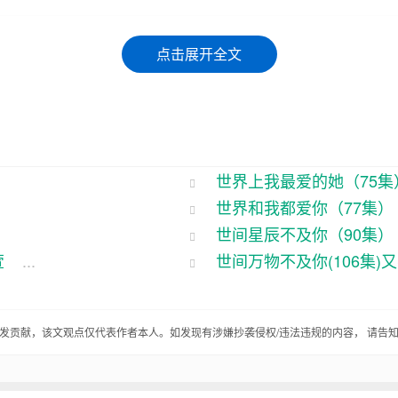
，一个在东边，一个在西边，中间隔了个太平洋，你说这
点击展开全文
集电视剧里头的那点事儿。
芳，俩人从小就是邻居，那感情好得跟亲兄妹似的。李大
跟花儿似的，俩人那可是青梅竹马，两小无猜。
世界上我最爱的她（75集
情深得跟海一样。可这小芳呢，心眼儿也实诚，她觉得李
世界和我都爱你（77集）
大学，远离这个小村子，找个好工作，给李大锤过上好日
世间星辰不及你（90集）
小芳各自忙着自己的事，彼此的也就断了。李大锤在村里
萱
...
世间万物不及你(106集)
家大公司上班，生活也过得风生水起。
运却跟他们开了一个玩笑。有一天，李大锤在电视上看到
自发贡献，该文观点仅代表作者本人。如发现有涉嫌抄袭侵权/违法违规的内容， 请告
得差点从椅子上跳起来，心想：这不就是我心中的小芳吗
索找到了小芳的公司。可当他见到小芳的时候，心里却凉