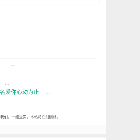
俩人得有多大的缘分才能相遇啊！咱们这
锤长得五大三粗，一脸横，但心眼儿却实
）
...
大锤这么好，就应该找一个门当户对的媳
...
子。
...
开了一个小卖部，日子过得还算滋润；小
又名爱你心动为止
...
了一个寻人启事，说的是一个叫小芳的女
知我们，一经查实，本站将立刻删除。
？于是，李大锤立刻动身去了城市。
了半截。这小芳，模样跟自己心中的那个