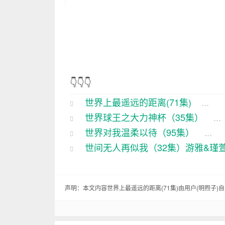
咱这故事可真是够邪乎的，讲的是俩人
就来说说这世界上最遥远的距离，这71
话说这俩人，一个叫李大锤，一个叫小
诚得很；小芳呢，长得那叫一个水灵，
👇👇👇
世界上最遥远的距离(71集)
...
这李大锤，从小就喜欢上了小芳，那感
世界球王之大力神杯（35集）
...
妇儿。于是，小芳就立志要考上城里的
世界对我温柔以待（95集）
...
这一别，就是十年。十年间，李大锤和
世间无人再似我（32集）游雅&瑾
芳呢，考上了城里的大学，毕业后在一
就在李大锤和小芳各自忙碌的时候，命
声明：本文内容世界上最遥远的距离(71集)由用户(
明煦子
)
孩，跟自己长得一模一样。李大锤激动
到了城市，李大锤按照寻人启事上的线