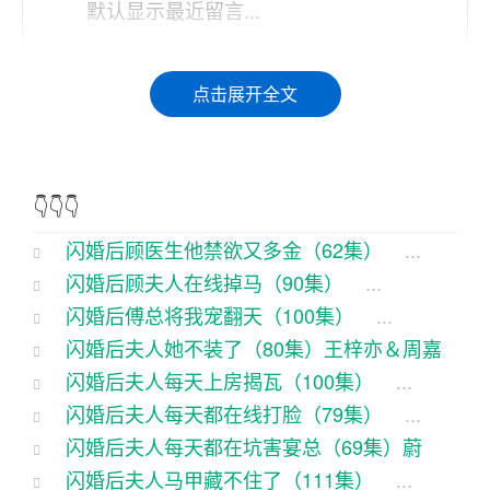
默认显示最近留言...
说起咱这闪婚的故事，那可真是惊天地泣鬼神啊！
点击展开全文
那时候啊，我这人也没个心眼儿，就这么一闪一闪
的，就嫁给了顾医生。这顾医生啊，那可是个禁欲
多金的帅小伙儿，一出场就把我这小丫头片子给得
👇👇👇
五三道的。
闪婚后顾医生他禁欲又多金（62集）
...
记得那天，我正在家里窝着，看个电视剧呢，这电
闪婚后顾夫人在线掉马（90集）
...
视剧里头正演着闪婚的戏码。我那心里头啊，合计
闪婚后傅总将我宠翻天（100集）
...
着：“哎呦，这闪婚多刺激啊！”正合计着呢，门铃就
闪婚后夫人她不装了（80集）王梓亦＆周嘉
响了。我一开门，哎呦喂，这不就是电视剧里头的
闪婚后夫人每天上房揭瓦（100集）
...
怡
...
男主嘛，禁欲又多金，关键是长得还挺帅的。
闪婚后夫人每天都在线打脸（79集）
...
闪婚后夫人每天都在坑害宴总（69集）蔚
这位顾医生啊，长得那叫一个白净，那叫一个帅，
闪婚后夫人马甲藏不住了（111集）
...
琳
...