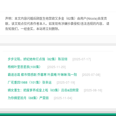
那叫一个禁欲。我一见他就觉得，哎呦，这不就是
我梦里头的白马王子嘛！顾医生他呢，说话也是一
口一个“小傻瓜”、“小”的，听得我那心里头直痒痒。
声明：本文内容闪婚后顾医生他禁欲又多金（62集）由用户(
Nicola
)自发贡
献，该文观点仅代表作者本人。如发现有涉嫌抄袭侵权/违法违规的内容， 请
他跟我说：“小傻瓜，我对你一见钟情，咱们闪婚
告知我们，一经查实，本站将立刻删除。
吧！”我当时那个激动啊，就一个字儿：“好！”就这
么着，咱们俩就闪婚了。
婚后生活啊，那可真是甜甜蜜蜜的。顾医生对我那
步步沦陷，娇妃她有亿点强（82集）陈羽翎
[2025-07-17]
叫一个好，每天下班回家就给我做好吃的，晚上还
梧桐叶里思星辰(100集）
[2025-11-20]
给我讲故事，哄我睡觉。我这人呢，也没啥心眼
霸道总裁 都市情感剧 乔暮寒 叶晨曦 叶琳琳 陆一阳
[2025-07-08]
儿，就喜欢人家对我好。顾医生对我好，我就觉得
厂花重回1988（101集）张幸运
[2025-07-19]
这婚结得值。
嫡女重生：把废爹养成皇上啦（63集）吕岳&田熙雯
[2025-08-16]
为你摘星拾月（68集）严雯丽
[2025-11-04]
这顾医生啊，虽然对我好，但也挺禁欲的。他那个
工作，那叫一个忙，每天早出晚归的。我问他：“顾