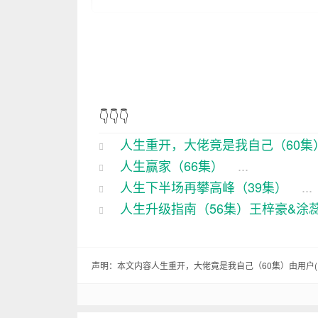
哎呦，这人生啊，就像是个大游戏，咱
那得先从我这老弟说起。
这老弟啊，从小就是个捣蛋鬼，长大也
道跟我斗嘴，也不看看谁才是家中的顶
👇👇👇
人生重开，大佬竟是我自己（60集
你说这奴隶就奴隶吧，可我这老弟还挺
人生赢家（66集）
...
事？，这三天时间，他愣是给我弄了个
人生下半场再攀高峰（39集）
...
那天，我正跟几个老哥们儿喝酒，这小子
人生升级指南（56集）王梓豪&涂
一个盒子，说：“哥，你看看这是什么？”
我打开盒子一看，原来是一套游戏机。
声明：本文内容人生重开，大佬竟是我自己（60集）由用户(
特意为你准备的，你要是了，这游戏机就
我当时就笑了，这小子还真是会来事。我