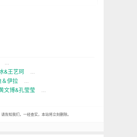
生重开，竟是我自己，你说这事儿靠谱？
我当三天奴隶。哎，我这老弟也是，就知
...
本事。我就纳闷了，这小子能有什么本
冰&王艺珂
...
迪＆伊拉
...
，这小子什么时候学会惊喜了？，他拿出
黄文博&孔莹莹
...
小子又来了一句：“哥，这游戏机可是我
， 请告知我们，一经查实，本站将立刻删除。
还想我？”