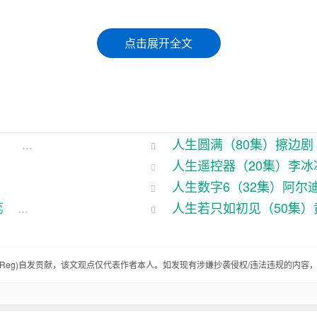
们得好好玩。这不，我最近就碰上了个新鲜事，你说这人
点击展开全文
是个愣头青。这不，最近他跟人打，说要是输了，就得给
梁柱。这不，输得那叫个，只好给我当奴隶了。
）
...
人生圆满（80集）擦边剧
有个性，非说这三天要给我好好表现，让我见识见识他的
人生遥控器（20集）李冰
大惊喜。
人生数字6（32集）阿尔
突然冒出来，说：“哥，我给你个惊喜。”我当时就蒙了
蕊
...
人生若只如初见（50集）
我寻思着，这小子怎么想起给我买游戏机了？正纳闷呢，这
Reg
)自发贡献，该文观点仅代表作者本人。如发现有涉嫌抄袭侵权/违法违规的内容
归你。”
就问他：“什么？你当我是什么人？我可是游戏高手，你