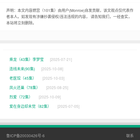
子，可比他想的要热闹多了。
声明：本文内容燃宫（101集）由用户(
Monroe
)自发贡献，该文观点仅代表作
有一天，老张正在教小胖做红烧，突然，宫里头来
者本人。如发现有涉嫌抄袭侵权/违法违规的内容， 请告知我们，一经查实，
本站将立刻删除。
了个传令兵，说：“老张，皇上宣你进宫！”老张一
愣，赶紧放下手中的活儿，对小胖说：“小胖，你先
在这儿练着，我去去就回。”
老张进了宫，就看见皇上正坐在宝座上，脸色沉。
乘龙（43集）李梦莹
[2025-07-21]
老张一跪下，就听见皇上说：“老张，你做的这道
连线未来(90集)
[2025-10-08]
老医馆（45集）
[2025-10-03]
菜，怎么这么咸啊？”
凤火还巢（78集）
[2025-08-25]
老张心里一惊，赶紧磕头说：“皇上，小的这就去换
烈爱（72集）
[2025-10-09]
新料，重新做。”
爱在身边却未觉（82集）
[2025-07-05]
老张一出宫，就看见小胖正拿着盐罐子往红烧里
加，他气得直跺脚：“小胖啊，你这是要把我给啊！”
鲁ICP备20030426号-6
联系