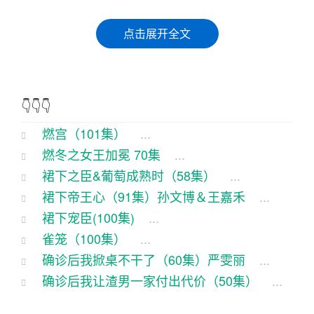
哈，话说这燃宫啊，咱得从头说起。这地方，你可
点击展开全文
别小看了，说是皇宫也不为过，但里头住的，可不
是那般正经八百的皇族，而是些活宝。这天，宫里
头来了个新丁，名叫小胖，他那是又高又胖，走起
👇👇👇
路来就像个球儿似的，摇摇摆摆的。
燃宫（101集）
...
小胖刚到宫里，就被安排到了御膳房。那御膳房的
燃冬之女王加冕 70集
...
傅是个山东人，名叫老张，那手艺那是没得说。老
裙下之臣&葡萄成熟时（58集）
...
张一看小胖这模样，哈哈一笑，说：“小胖啊，你来
裙下帝王心（91集）孙文博＆王嘉禾
...
了，正好跟我学学手艺，这御膳房里的活儿，可是
裙下宠臣(100集)
...
要用心学的。”
雀笼（100集）
...
确诊后我掀桌不干了（60集）严雯丽
...
小胖一听，心里那个美啊，心想：“终于有个地方能
确诊后我让渣男一家付出代价（50集）
...
让我施展拳脚了。”可他没想到，这御膳房里的日