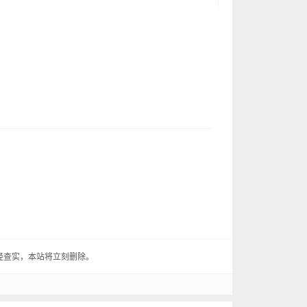
倜傥的小伙子，长得一表人才，那脾气秉
手艺那叫一个巧，做的家具，那可都是城
这不，有一天，骁跟骁说：“骁啊，你长
”
，骁他走南闯北，见识了世间的繁华，也
经查实，本站将立刻删除。
花的姑娘，那可是个远近闻名的美人儿。