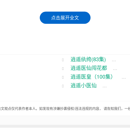
出了个名叫骁的，那可是个人物。骁他年轻时候那可是个
点击展开全文
俩人成亲那会儿，那场面，那叫一个热闹。骁是个木匠，
，家里家外一把好手，把骁伺候得舒舒服服的。
逍遥纨绔(83集)
...
艺也是越发湛。可这小子，不光手艺好，那心眼儿更活泛。
逍遥医仙闯花都
...
着。”
逍遥医皇（100集）
...
心吧，我这就去闯出一番天地来，让您和娘过上好日子。
逍遥小医仙
...
盘缠，带着一身的技艺，出了远门。这一走，就是好几年
该文观点仅代表作者本人。如发现有涉嫌抄袭侵权/违法违规的内容， 请告知我们，一
这地方风景秀丽，民风淳朴。骁一打听，这村里有个叫翠