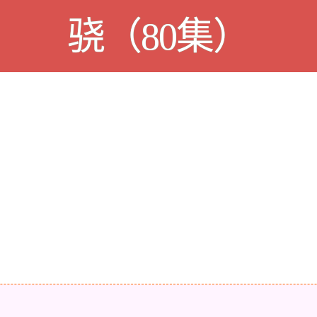
骁（80集）