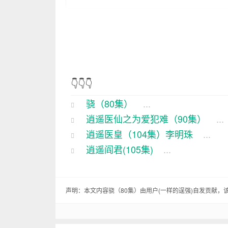
这话说来就话长了。咱们山东这地界，
性更是让人佩服得五体投地。
话说骁娘那会儿，那可真是恩爱无比，
里人抢着要的。骁他娘呢，那更是贤惠
👇👇👇
骁（80集）
...
这骁呢，从小就跟着爹娘学手艺，那手
逍遥医仙之为爱犯难（90集）
...
大了，也该出去闯闯了，不能总在家里窝
逍遥医皇（104集）李明珠
...
骁一听，眼珠子一转，乐了：“爹，您放
逍遥阎君(105集)
...
说就，骁他收拾了行李，揣了爹娘给的
尝尽了人间的冷暖。
声明：本文内容骁（80集）由用户(
一样的逞强
)自发贡献，
这天，骁来到了一个叫桃花村的地方，
骁心想：“这翠花姑娘，我可得去会会。”