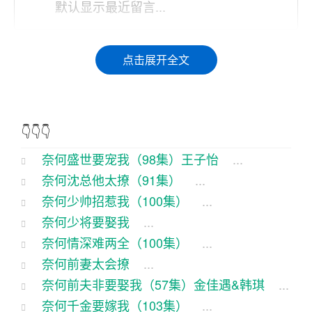
默认显示最近留言...
这王子怡啊，简直就是咱们奈何盛世里的活宝，那
点击展开全文
可是个让人捧腹大笑的角色。说起这丫头，那可真
是人小鬼大，整日里跟个猴子似的，上蹿下跳，闹
得那叫一个欢腾。
👇👇👇
这回咱们就来说说这王子怡在奈何盛世里的那些搞
奈何盛世要宠我（98集）王子怡
...
笑事儿。那可是从第一季一直闹到了第九十八集，
奈何沈总他太撩（91集）
...
简直让人笑得肚子疼。
奈何少帅招惹我（100集）
...
奈何少将要娶我
...
要说这王子怡，那可真是天生丽质，长得那叫一个
奈何情深难两全（100集）
...
俊。可就是这性格，那可真是让人哭笑不得。她那
奈何前妻太会撩
...
嘴皮子利索得跟放炮似的，说起话来一套一套的，
奈何前夫非要娶我（57集）金佳遇&韩琪
...
让人听了直想笑。
奈何千金要嫁我（103集）
...