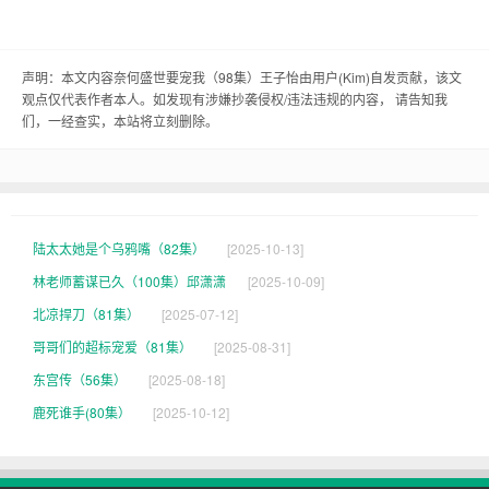
记得有一次，王子怡在奈何盛世里跟人家吵架，那
架势，简直就像是个小霸王。她那嘴里边边笑，那
声明：本文内容奈何盛世要宠我（98集）王子怡由用户(
Kim
)自发贡献，该文
笑声，简直能让人笑得肚子疼。她的时候，那叫一
观点仅代表作者本人。如发现有涉嫌抄袭侵权/违法违规的内容， 请告知我
们，一经查实，本站将立刻删除。
个损，可她自己却笑得合不拢嘴。
还有一次，王子怡在奈何盛世里跟人家比赛跑步，
那可真是让人哭笑不得。她那跑得那叫一个快，可
就是那姿势，那叫一个搞笑。她跑起来，那腿就像
陆太太她是个乌鸦嘴（82集）
[2025-10-13]
个风火轮似的，那样子，简直让人笑得肚子疼。
林老师蓄谋已久（100集）邱潇潇
[2025-10-09]
北凉捍刀（81集）
[2025-07-12]
这王子怡啊，那可真是奈何盛世里的开心果。她那
哥哥们的超标宠爱（81集）
[2025-08-31]
笑声，那叫一个清脆悦耳，让人听了心情愉悦。她
东宫传（56集）
[2025-08-18]
那性格，那叫一个豪爽，那叫一个率真，让人喜欢
鹿死谁手(80集）
[2025-10-12]
得不得了。