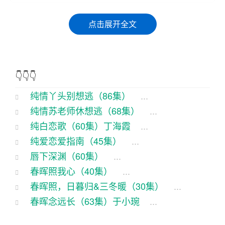
说起俺们村儿的那个小丫头丽丽，那可真是纯情得
点击展开全文
跟啥似的，整天价儿就知道傻乐，哪儿像俺们这帮
糙老爷们儿。这回啊，她跟那小子的故事儿又出新
花样了，咱们就说说这纯情丫头别想逃的第八十六
👇👇👇
集。
纯情丫头别想逃（86集）
...
话说那天，丽丽跟那小子小强又约好了去公园划
纯情苏老师休想逃（68集）
...
船。俩人儿坐在船上，微风拂面，阳光正好，那小
纯白恋歌（60集）丁海霞
...
丫头乐得跟个啥似的，嘴里还哼着小曲儿。小强看
纯爱恋爱指南（45集）
...
着丽丽那傻乎乎的样儿，心里也是乐开了花。
唇下深渊（60集）
...
春晖照我心（40集）
...
划船的时候，丽丽突然发现了一个奇怪的洞，她好
春晖照，日暮归&三冬暖（30集）
...
奇地问：“小强，这船底怎么有个洞啊？”小强瞪大了
春晖念远长（63集）于小琬
...
眼睛，一本正经地说：“这叫‘通海眼’，据说船要是