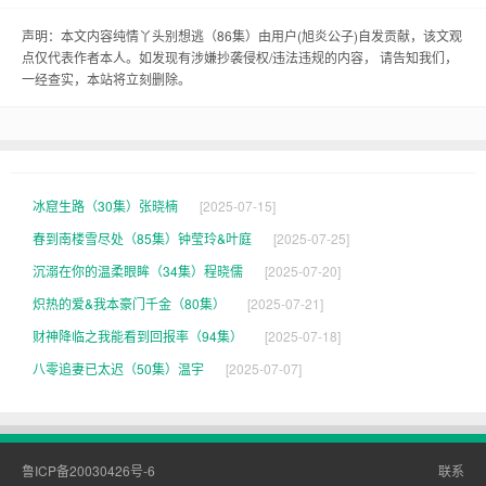
从这里穿过，就能到达幸福岛。”丽丽听了，眼睛都
亮了，激动地问：“假的？那咱们赶紧划过去吧！”
声明：本文内容纯情丫头别想逃（86集）由用户(
旭炎公子
)自发贡献，该文观
点仅代表作者本人。如发现有涉嫌抄袭侵权/违法违规的内容， 请告知我们，
一经查实，本站将立刻删除。
俩人儿一边划船，一边聊着天，不知不觉就到了“通
海眼”旁边。丽丽兴奋地跳了起来：“小强，咱们划过
去吧！说不定就能找到幸福岛呢！”小强也跟着兴奋
起来，俩人儿一起划船，向着“通海眼”冲去。
冰窟生路（30集）张晓楠
[2025-07-15]
可是，就在这时候，一阵吹来，把船吹得摇摇晃
春到南楼雪尽处（85集）钟莹玲&叶庭
[2025-07-25]
沉溺在你的温柔眼眸（34集）程晓儒
[2025-07-20]
晃。丽丽吓得脸色煞白，紧紧抓住小强的手：“小
炽热的爱&我本豪门千金（80集）
[2025-07-21]
强，我怕！咱们会不会掉进海里啊？”小强安慰她：
财神降临之我能看到回报率（94集）
[2025-07-18]
“别怕，有我在呢！咱们一定能平安到达幸福岛的。”
八零追妻已太迟（50集）温宇
[2025-07-07]
就在这时，小强突然想起了一个办法，他大声喊：
“丽丽，咱们把船头转向，利用风力把船吹回岸边！”
丽丽听后，赶紧按照小强说的做，俩人儿齐心协
鲁ICP备20030426号-6
联系