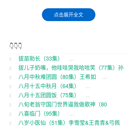
话说咱这村里有个叫王二狗的，那可是个有名的“急
点击展开全文
性子”。这天，他闲得没事，看到自家的地里那几颗
苗苗长得慢悠悠的，心里那个急啊，就跟热锅上的
蚂蚁似的。这不，王二狗一合计，心里冒出一个怪
👇👇👇
念头：“唉，脆我帮它们快快长吧，省得在这地里晒
拔苗助长（33集）
...
太阳。”
拔儿子奶嘴，他哇哇哭我哈哈笑（77集）孙
说就，王二狗找来一把铁锹，对着苗苗一顿猛刨。
八月中秋难团圆（80集）王希如
...
梓铖＆刘昱辰
...
这还得了，苗苗们可经受不住这突如其来的“关爱”，
八月十五中秋月（64集）
...
纷纷倒在地上，哭天抹泪的。王二狗一看这场景，
八月十五团圆饭（75集）
...
心里那个得意啊，就跟唱戏似的：“哈哈，这下你们
八旬老翁守国门世界逼我做歌神（80
八喜临门（95集）
...
可长快了！”
集）
...
八岁小医仙（51集）李雪莹&王青青&弓佩
就这样，王二狗每天都要去地里给苗苗们“助长”。这
瑶
...