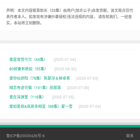
苗苗们也真是怪，被王二狗这么一弄，竟然还真长
得快了。村里的老李头一看这情景，不禁摇了摇
声明：本文内容拔苗助长（33集）由用户(
旭炎公子
)自发贡献，该文观点仅代
表作者本人。如发现有涉嫌抄袭侵权/违法违规的内容， 请告知我们，一经查
头：“唉，这王二狗啊，真是拔苗助长，好心办了坏
实，本站将立刻删除。
事。”
果然，没过多久，苗苗们长得越来越高，叶子也越
来越大。可就在这时，一场突如其来的把苗苗们吹
爱是常觉亏欠（44集）
[2025-07-04]
得东倒西歪。王二狗一看这场景，心里那个懊悔
80娇妻有绝招（55集）
[2025-06-30]
啊，就跟吃了苍蝇似的：“这下可怎么办？”
爱你似骄阳（78集）陈楚洹＆柳卓青
[2025-07-03]
暗恋有迹可循（101集）田苗苗
[2025-07-06]
老李头一看王二狗这模样，忍不住笑了：“王二狗
爱在深渊里（116集）
[2025-07-05]
啊，你这是啥毛病？咋就这么急性子呢？”
爱如星辰&良辰多相宜（68集）翟一莹
[2025-07-04]
王二狗叹了口气：“老李头，我这不是心疼这些苗苗
嘛。谁知道这拔苗助长还真是坏事啊。”
鲁ICP备20030426号-6
联系
老李头点了点头：“是啊，这事儿还得慢慢来。你