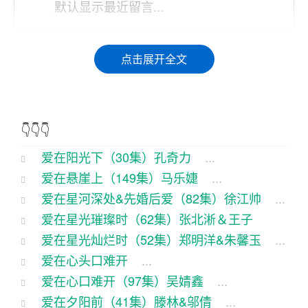
默认显示最近留言...
说起来咱孔奇力这小子，那可真是咱们村子里的一
点击展开全文
股清流。这小子长得人高马大，一笑起来那俩酒窝
儿，比那蜜罐子里的蜜还要甜。这不，最近他主演
的电视剧《爱在阳光下》火了，我这当哥哥的，自
👇👇👇
然也得给他捧捧场。
爱在阳光下（30集）孔奇力
...
话说这孔奇力，从小就跟着娘在田里刨食，那可是
爱在悬崖上（149集）马乐婕
...
个地地道道的农村娃。他那性格，就跟那山里的松
爱在星河深处&先婚后爱（82集）徐江帅
...
树一样，直来直去的，从不拐弯抹角。这不，电视
爱在星光璀璨时（62集）张北淅＆王子
剧里演的是他和城里姑娘小丽的一段爱情故事，俩
爱在星光灿烂时（52集）郑明洋&朱馨玉
...
菲
...
人从相识到相知，再到相爱，那过程可真是跌宕起
爱在心头口难开
...
爱在心口难开（97集）吴婧鑫
...
伏。
爱在夕阳前（41集）滕林&邬倩
...