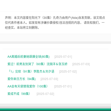
这孔奇力和小丽第一次见面，那可是个尴尬事儿。
那会儿，孔奇力刚从城里回来，一身的新衣服，那
叫一个神。小丽呢，也是个俊俏的姑娘，俩人一见
声明：本文内容爱在阳光下（30集）孔奇力由用户(
Ada
)自发贡献，该文观点
仅代表作者本人。如发现有涉嫌抄袭侵权/违法违规的内容， 请告知我们，一
面，那眼睛就瞪得跟牛蛋一样大。孔奇力那会儿正
经查实，本站将立刻删除。
跟一帮小兄弟在村头晒太阳，小丽呢，正好路过，
一眼就瞧上了孔奇力。
“这不是孔大壮吗？怎么一身新衣服啊？”小丽那声
AA离婚后前妻她飒爆全球(80集)
[2025-07-01]
音，就跟唱歌似的，把孔奇力给乐得直搓手。
爱过！前男友别哭了（60集）沈国洋＆张玉娇
[2025-07-03]
「1」见软（91集）李胜杰＆刘夕语
[2025-07-02]
“这不是赶集买了件新衣服吗？小丽，你也去赶集
爱你来日方长（94集)
[2025-07-03]
了？”孔奇力一边说着，一边把衣服往身上拽了拽。
AA会有天使替我爱你（100集）
[2025-07-01]
俩人就这样，一边聊天，一边往村里走。这孔奇
爱成不成（99集）
[2025-07-02]
力，那会儿就想着，这城里姑娘可真是漂亮，说话
也甜。